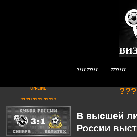
????-?????
???????
ON-LINE
???
????????? ?????
В
высшей ли
России выст