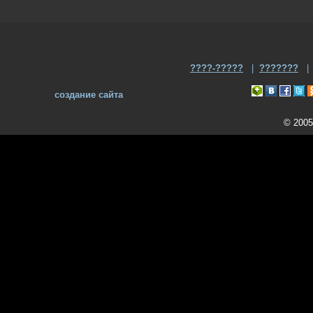
????-?????
|
???????
создание сайта
© 2005