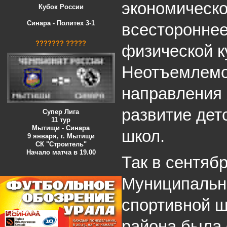
экономическо
Кубок России
Синара - Политех 3-1
всестороннее
??????? ?????
физической к
Неотъемлемо
направления 
развитие дет
Супер Лига
11 тур
Мытищи - Синара
школ.
9 января, г. Мытищи
СК "Строитель"
Начало матча в 19.00
Так в сентябр
Муниципальн
спортивной ш
района была 