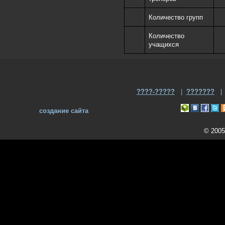
Количество групп
Количество
учащихся
????-?????
|
???????
создание сайта
© 2005