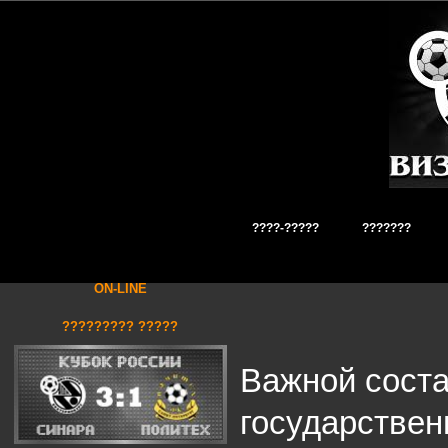
????-?????
???????
ON-LINE
????????? ?????
Важной сост
государствен